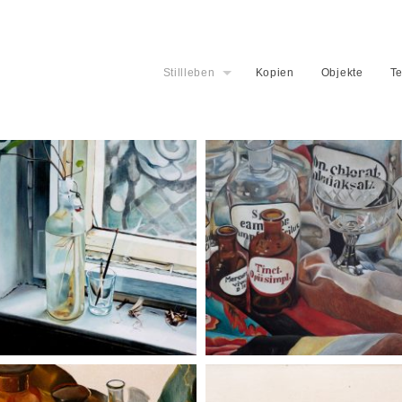
Stillleben
Kopien
Objekte
Te
telier Gneisenau Straße
Apothekerflaschen mit bunter
Decke
laschen mit Decke
Apothekerflaschen