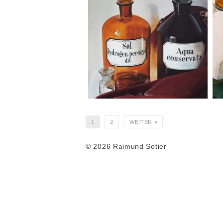
1
2
WEITER »
© 2026 Raimund Sotier