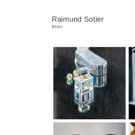
Raimund Sotier
Bilder
Zwei Murmeln
A
Apothekerflasche mit Decke
F