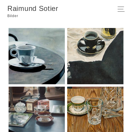
Raimund Sotier
Bilder
In Italien
Kaffeetasse und schw.
Decke
Gneisenau Straße I
Tasse Kaffee