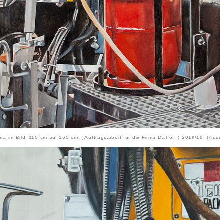
rma im Bild, 110 cm auf 160 cm. ( Auftragsarbeit für die Firma Dalhoff ) 2018/19. (Auss