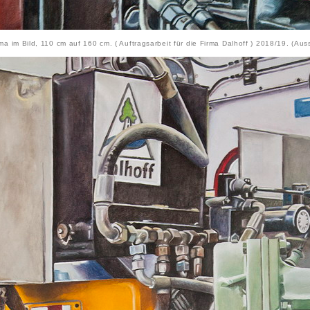
rma im Bild, 110 cm auf 160 cm. ( Auftragsarbeit für die Firma Dalhoff ) 2018/19. (Auss