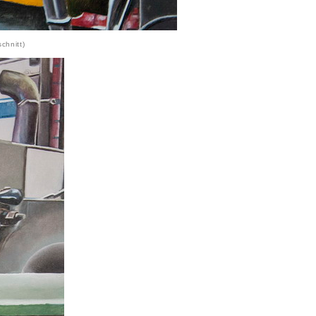
chnitt)