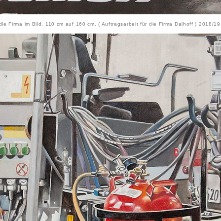
die Firma im Bild, 110 cm auf 160 cm. ( Auftragsarbeit für die Firma Dalhoff ) 2018/19